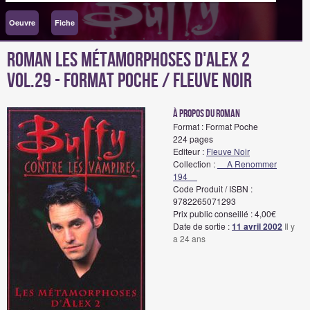
Oeuvre
Fiche
Roman Les métamorphoses d'Alex 2
Vol.29 - Format Poche / Fleuve Noir
à propos du roman
Format : Format Poche
224 pages
Editeur :
Fleuve Noir
Collection :
__A Renommer
194__
Code Produit / ISBN :
9782265071293
Prix public conseillé : 4,00€
Date de sortie :
11 avril 2002
Il y
a 24 ans