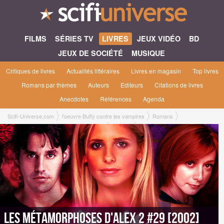
FILMS
SÉRIES TV
LIVRES
JEUX VIDÉO
BD
JEUX DE SOCIÉTÉ
MUSIQUE
Critiques de livres
Actualités littéraires
Livres en magasin
Top livres
Romans par thèmes
Auteurs
Editeurs
Citations de livres
Anecdotes
Références
Agenda
Scifi-Universe.com
l'oeuvre Buffy contre les vampires
Romans
Les métamorphoses d'Alex 2 #29 [2002]
Editions
Roman Format Poche [Fleuve Noir, avril 2002]
Les métamorphoses d'Alex 2 #29 [2002]