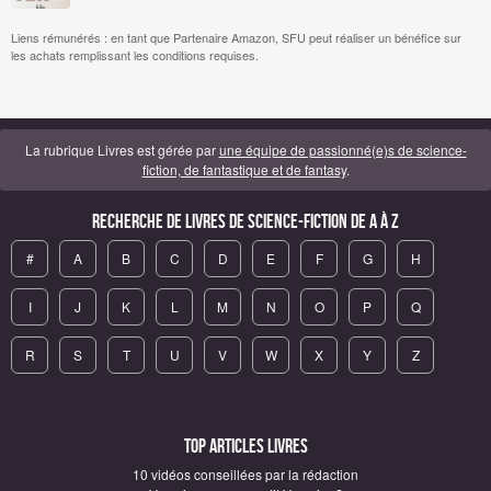
Liens rémunérés : en tant que Partenaire Amazon, SFU peut réaliser un bénéfice sur
les achats remplissant les conditions requises.
La rubrique Livres est gérée par
une équipe de passionné(e)s de science-
fiction, de fantastique et de fantasy
.
Recherche de Livres de science-fiction de A à Z
#
A
B
C
D
E
F
G
H
I
J
K
L
M
N
O
P
Q
R
S
T
U
V
W
X
Y
Z
Top articles Livres
10 vidéos conseillées par la rédaction