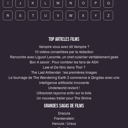
I
J
K
L
M
N
O
P
Q
R
S
T
U
V
W
X
Y
Z
Top articles Films
Vampire vous avez dit Vampire ?
10 vidéos conseillées par la rédaction
Rencontre avec Liguori Lecomte, un chef cuisinier véritablement geek
Bon A savoir : Pour combler les fans de ASH
Law et De Niro dans Thor ?
The Last Airbender : les premières images
Le tournage de The Wandering Earth 3 commence à Qingdao avec une
intelligence artificielle innovante
Underworld revient !
Ultraviolet rayonne enfin sur la toile
Un nouveau trailer pour The Shrine
Grandes sagas de Films
Dracula
Frankenstein
Hercule / Ursus