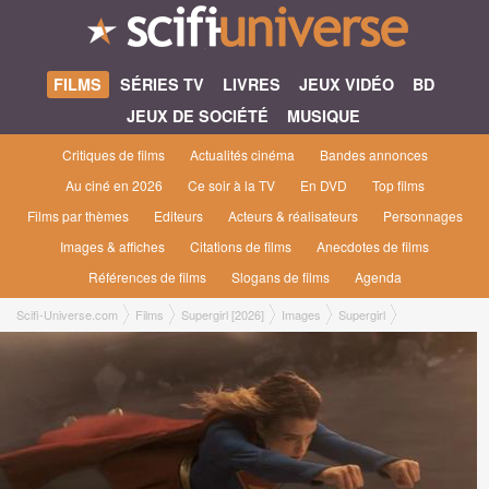
FILMS
SÉRIES TV
LIVRES
JEUX VIDÉO
BD
JEUX DE SOCIÉTÉ
MUSIQUE
Critiques de films
Actualités cinéma
Bandes annonces
Au ciné en 2026
Ce soir à la TV
En DVD
Top films
Films par thèmes
Editeurs
Acteurs & réalisateurs
Personnages
Images & affiches
Citations de films
Anecdotes de films
Références de films
Slogans de films
Agenda
Scifi-Universe.com
Films
Supergirl [2026]
Images
Supergirl