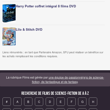
Harry Potter coffret intégral 8 films DVD
Lilo & Stitch DVD
Liens rémunérés : en tant que Partenaire Amazon, SFU peut réaliser un bénéfice sur
les achats remplissant les conditions requises.
La rubrique Films est gérée par
une équipe de passionné(e)s de science-
fiction, de fantastique et de fantasy
.
Recherche de Films de science-fiction de A à Z
#
A
B
C
D
E
F
G
H