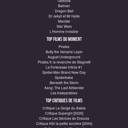
Godzilla
Batman
Dragon Ball
Dr Jekyll et Mr Hyde
Maciste
Star Wars
L'Homme invisible
Top Films du moment
Pirates
Buffy the Vampire Layer
August Underground
Pirates II: la revanche de Stagnetti
La Forteresse Infinie #1
Spider-Man Brand New Day
Spiderbabe
Beneath the Storm
Aang: The Last Airbender
Les Inséparables
Top critiques de Films
Critique La Gorge du diable
Critique Supergirl [2026]
Critique Les Sévices de Dracula
Critique Kiki la petite sorcière [2004]