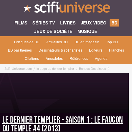
FILMS
SÉRIES TV
LIVRES
JEUX VIDÉO
BD
JEUX DE SOCIÉTÉ
MUSIQUE
Critiques de BD
Actualités BD
BD en magasin
Top BD
BD par thèmes
Dessinateurs & scénaristes
Editeurs
Planches
Citations
Anecdotes
Références
Agenda
Scifi-Universe.com
la saga Le dernier templier
Bandes Dessinées
Le faucon du temple #4 [2013]
Editions
Bande Dessinée A4 Couverture Rigide [Dargaud, janvier 2013]
Le dernier templier - saison 1 : Le faucon
du temple #4 [2013]