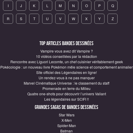
I
J
K
L
M
N
O
P
Q
R
S
T
U
V
W
X
Y
Z
Top articles Bandes Dessinées
Vampire vous avez dit Vampire ?
10 vidéos conseillées par la rédaction
Rencontre avec Liguori Lecomte, un chef cuisinier véritablement geek
Pokécologie : un nouveau livre Pokémon mêle science et comportement animalier
Site officiel des Légendaires en ligne!
Un rendez-vous à ne pas manquer
Marvel Cinématique Universe : le classement du staff
Promenade en terre du Milieu
Quatre one-shots pour découvrir l’univers Valiant
Les légendaires sur SCIFI !!
Grandes sagas de Bandes Dessinées
Star Wars
X-Men
Spider-Man
Batman