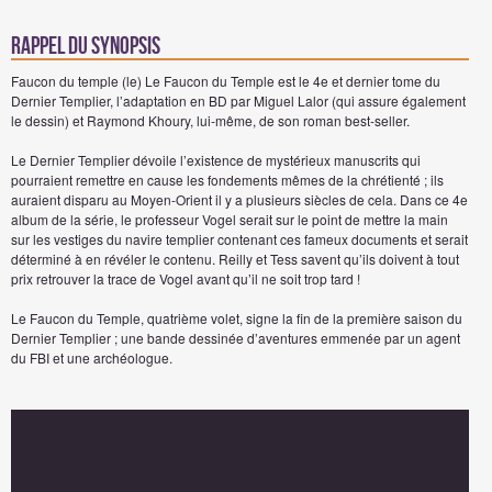
Rappel du synopsis
Faucon du temple (le) Le Faucon du Temple est le 4e et dernier tome du
Dernier Templier, l’adaptation en BD par Miguel Lalor (qui assure également
le dessin) et Raymond Khoury, lui-même, de son roman best-seller.
Le Dernier Templier dévoile l’existence de mystérieux manuscrits qui
pourraient remettre en cause les fondements mêmes de la chrétienté ; ils
auraient disparu au Moyen-Orient il y a plusieurs siècles de cela. Dans ce 4e
album de la série, le professeur Vogel serait sur le point de mettre la main
sur les vestiges du navire templier contenant ces fameux documents et serait
déterminé à en révéler le contenu. Reilly et Tess savent qu’ils doivent à tout
prix retrouver la trace de Vogel avant qu’il ne soit trop tard !
Le Faucon du Temple, quatrième volet, signe la fin de la première saison du
Dernier Templier ; une bande dessinée d’aventures emmenée par un agent
du FBI et une archéologue.