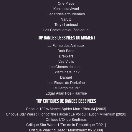
One Piece
Ken le survivant
Légendes arthuriennes
Naruto
Troy / Lanfeust
Les Chevaliers du Zodiaque
Top Bandes Dessinées du moment
La Ferme des Animaux
Dark Bane
Drekkars
Vae Victis
Les Choses de la nuit
Exterminateur 17
Danaël
Les Fleurs de Dorkéïne
Le Cargo maudit
Edgar Allan Poe - Hantise
Top critiques de Bandes Dessinées
Critique 100% Marvel Spider-Man : Bleu #4 [2003]
Critique Star Wars : Flight of the Falcon : Le Vol du Faucon Millenium [2020]
Critique L'Onde Septimus
Critique Star Wars : L'Ere de la République [2021]
Critique Walking Dead : Monstrueux #5 [2008]