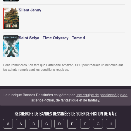
Silent Jenny
Saint Seiya - Time Odyssey - Tome 4
Liens rémunérés : en tant que Partenaire Amazon, SFU peut réaliser un bénéfice sur
les achats remplissant les conditions requises.
La rubrique Bandes Dessinées est gérée par
une équipe de passionné(e)s de
science-fiction, de fantastique et de fantasy
.
Recherche de Bandes Dessinées de science-fiction de A à Z
#
A
B
C
D
E
F
G
H